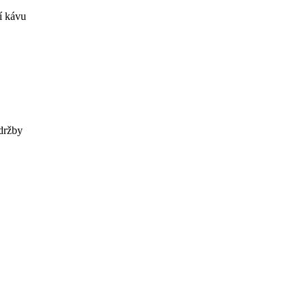
í kávu
držby