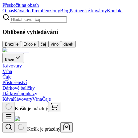
Přeskočit na obsah
O nás
Káva do firem
Penziony
Blog
Partnerské kavárny
Kontakt
Oblíbené vyhledávání
Brazílie
Etiopie
čaj
víno
dárek
Káva
Kávovary
Vína
Čaje
Příslušenství
Dárkové balíčky
Dárkové poukazy
Káva
Kávovary
Vína
Čaje
Košík je prázdný
Košík je prázdný