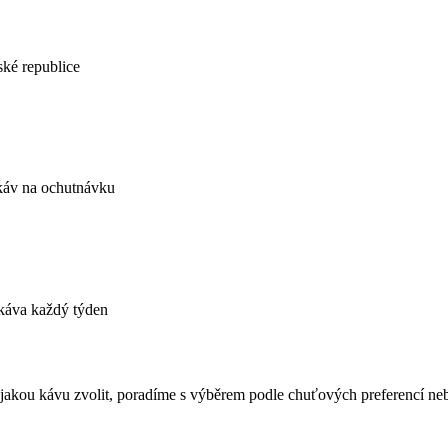
ské republice
 káv na ochutnávku
 káva každý týden
 jakou kávu zvolit, poradíme s výběrem podle chuťových preferencí neb