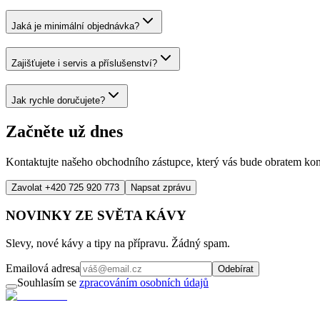
Jaká je minimální objednávka?
Zajišťujete i servis a příslušenství?
Jak rychle doručujete?
Začněte už dnes
Kontaktujte našeho obchodního zástupce, který vás bude obratem ko
Zavolat +420 725 920 773
Napsat zprávu
NOVINKY ZE SVĚTA KÁVY
Slevy, nové kávy a tipy na přípravu. Žádný spam.
Emailová adresa
Odebírat
Souhlasím se
zpracováním osobních údajů