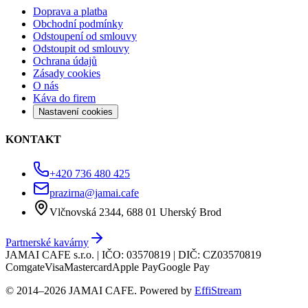
Doprava a platba
Obchodní podmínky
Odstoupení od smlouvy
Odstoupit od smlouvy
Ochrana údajů
Zásady cookies
O nás
Káva do firem
Nastavení cookies
KONTAKT
+420 736 480 425
prazirna@jamai.cafe
Vlčnovská 2344, 688 01 Uherský Brod
Partnerské kavárny
JAMAI CAFE s.r.o. | IČO: 03570819 | DIČ: CZ03570819
Comgate
Visa
Mastercard
Apple Pay
Google Pay
© 2014–
2026
JAMAI CAFE. Powered by
EffiStream