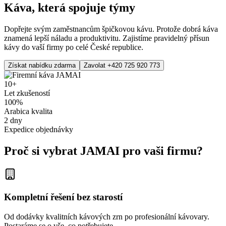
Káva, která spojuje týmy
Dopřejte svým zaměstnancům špičkovou kávu. Protože dobrá káva
znamená lepší náladu a produktivitu. Zajistíme pravidelný přísun
kávy do vaší firmy po celé České republice.
Získat nabídku zdarma
Zavolat +420 725 920 773
10+
Let zkušeností
100%
Arabica kvalita
2 dny
Expedice objednávky
Proč si vybrat JAMAI pro vaši firmu?
Kompletní řešení bez starostí
Od dodávky kvalitních kávových zrn po profesionální kávovary.
Postaráme se o vše, co potřebujete.