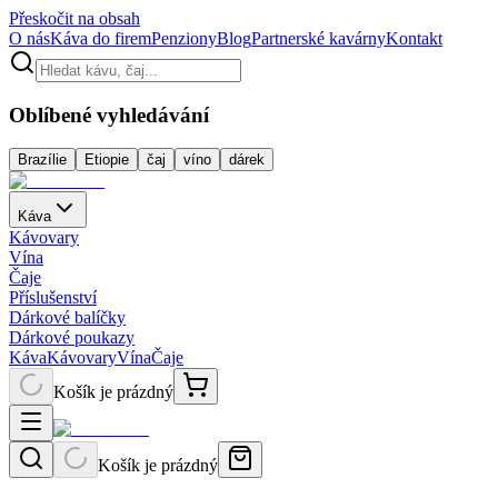
Přeskočit na obsah
O nás
Káva do firem
Penziony
Blog
Partnerské kavárny
Kontakt
Oblíbené vyhledávání
Brazílie
Etiopie
čaj
víno
dárek
Káva
Kávovary
Vína
Čaje
Příslušenství
Dárkové balíčky
Dárkové poukazy
Káva
Kávovary
Vína
Čaje
Košík je prázdný
Košík je prázdný