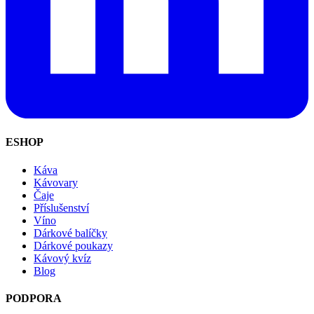
ESHOP
Káva
Kávovary
Čaje
Příslušenství
Víno
Dárkové balíčky
Dárkové poukazy
Kávový kvíz
Blog
PODPORA