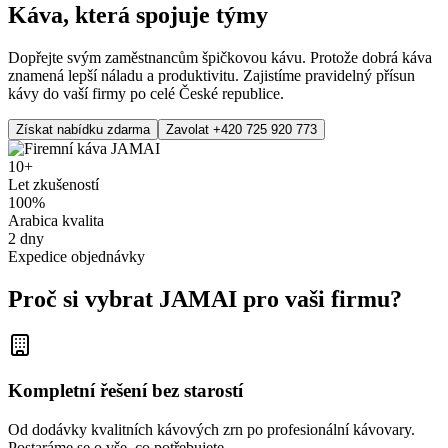
Káva, která spojuje týmy
Dopřejte svým zaměstnancům špičkovou kávu. Protože dobrá káva
znamená lepší náladu a produktivitu. Zajistíme pravidelný přísun
kávy do vaší firmy po celé České republice.
Získat nabídku zdarma
Zavolat +420 725 920 773
10+
Let zkušeností
100%
Arabica kvalita
2 dny
Expedice objednávky
Proč si vybrat JAMAI pro vaši firmu?
Kompletní řešení bez starostí
Od dodávky kvalitních kávových zrn po profesionální kávovary.
Postaráme se o vše, co potřebujete.