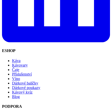
ESHOP
Káva
Kávovary
Čaje
Příslušenství
Víno
Dárkové balíčky
Dárkové poukazy
Kávový kvíz
Blog
PODPORA