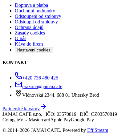
Doprava a platba
Obchodní podmínky
Odstoupení od smlouvy
Odstoupit od smlouvy
Ochrana údajů
Zásady cookies
O nás
Káva do firem
Nastavení cookies
KONTAKT
+420 736 480 425
prazirna@jamai.cafe
Vlčnovská 2344, 688 01 Uherský Brod
Partnerské kavárny
JAMAI CAFE s.r.o. | IČO: 03570819 | DIČ: CZ03570819
Comgate
Visa
Mastercard
Apple Pay
Google Pay
© 2014–
2026
JAMAI CAFE. Powered by
EffiStream