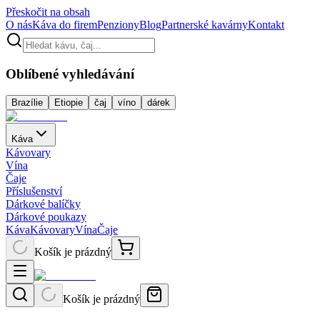
Přeskočit na obsah
O nás
Káva do firem
Penziony
Blog
Partnerské kavárny
Kontakt
Oblíbené vyhledávání
Brazílie
Etiopie
čaj
víno
dárek
Káva
Kávovary
Vína
Čaje
Příslušenství
Dárkové balíčky
Dárkové poukazy
Káva
Kávovary
Vína
Čaje
Košík je prázdný
Košík je prázdný