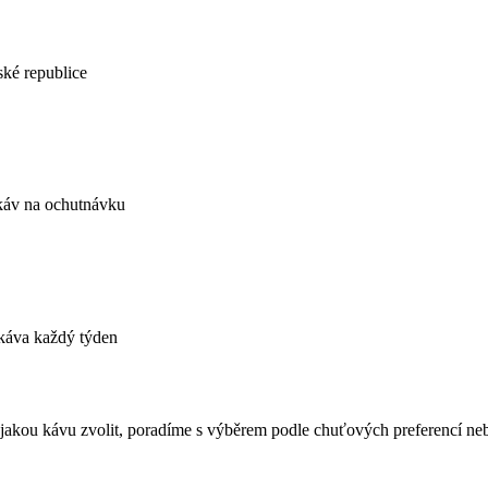
ské republice
 káv na ochutnávku
 káva každý týden
 jakou kávu zvolit, poradíme s výběrem podle chuťových preferencí neb