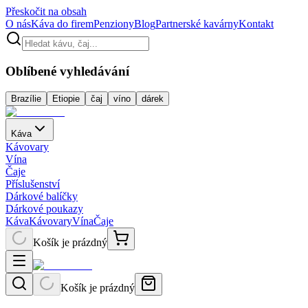
Přeskočit na obsah
O nás
Káva do firem
Penziony
Blog
Partnerské kavárny
Kontakt
Oblíbené vyhledávání
Brazílie
Etiopie
čaj
víno
dárek
Káva
Kávovary
Vína
Čaje
Příslušenství
Dárkové balíčky
Dárkové poukazy
Káva
Kávovary
Vína
Čaje
Košík je prázdný
Košík je prázdný