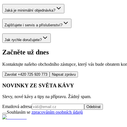
Jaká je minimální objednávka?
Zajišťujete i servis a příslušenství?
Jak rychle doručujete?
Začněte už dnes
Kontaktujte našeho obchodního zástupce, který vás bude obratem ko
Zavolat +420 725 920 773
Napsat zprávu
NOVINKY ZE SVĚTA KÁVY
Slevy, nové kávy a tipy na přípravu. Žádný spam.
Emailová adresa
Odebírat
Souhlasím se
zpracováním osobních údajů