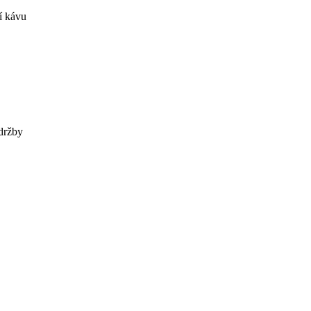
í kávu
držby